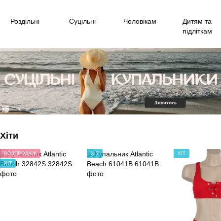
Роздільні
Суцільні
Чоловікам
Дитям та
підліткам
Хіти
РОЗПРОДАЖ
ХІТ
ХІТ
ХІТ