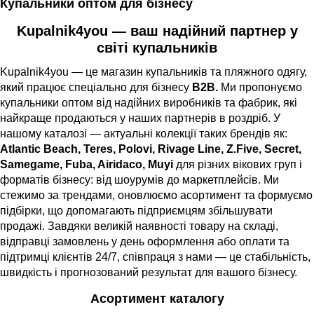
Купальники оптом для бізнесу
Kupalnik4you — ваш надійний партнер у
світі купальників
Kupalnik4you — це магазин купальників та пляжного одягу,
який працює спеціально для бізнесу
B2B.
Ми пропонуємо
купальники оптом від надійних виробників та фабрик, які
найкраще продаються у наших партнерів в роздріб. У
нашому каталозі — актуальні колекції таких брендів як:
Atlantic Beach, Teres, Polovi, Rivage Line, Z.Five,
Secret,
Samegame, Fuba, Airidaco, Muyi
для різних вікових груп і
форматів бізнесу: від шоурумів до маркетплейсів.
Ми
стежимо за трендами, оновлюємо асортимент та формуємо
підбірки, що допомагають підприємцям збільшувати
продажі. Завдяки великій наявності товару на складі,
відправці замовлень у день оформлення або оплати та
підтримці клієнтів 24/7, співпраця з нами — це стабільність,
швидкість і прогнозований результат для вашого бізнесу.
Асортимент каталогу