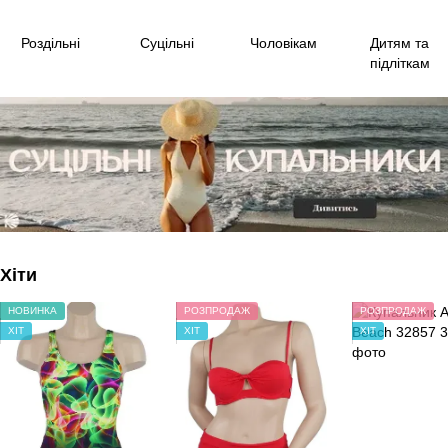
Роздільні
Суцільні
Чоловікам
Дитям та
підліткам
Хіти
НОВИНКА
РОЗПРОДАЖ
РОЗПРОДАЖ
ХІТ
ХІТ
ХІТ