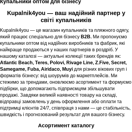
Купальники оптом для бізнесу
Kupalnik4you — ваш надійний партнер у
світі купальників
Kupalnik4you — це магазин купальників та пляжного одягу,
який працює спеціально для бізнесу
B2B.
Ми пропонуємо
купальники оптом від надійних виробників та фабрик, які
найкраще продаються у наших партнерів в роздріб. У
нашому каталозі — актуальні колекції таких брендів як:
Atlantic Beach, Teres, Polovi, Rivage Line, Z.Five,
Secret,
Samegame, Fuba, Airidaco, Muyi
для різних вікових груп і
форматів бізнесу: від шоурумів до маркетплейсів.
Ми
стежимо за трендами, оновлюємо асортимент та формуємо
підбірки, що допомагають підприємцям збільшувати
продажі. Завдяки великій наявності товару на складі,
відправці замовлень у день оформлення або оплати та
підтримці клієнтів 24/7, співпраця з нами — це стабільність,
швидкість і прогнозований результат для вашого бізнесу.
Асортимент каталогу