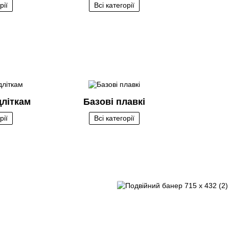
рії
Всі категорії
дліткам
Базові плавкі
рії
Всі категорії