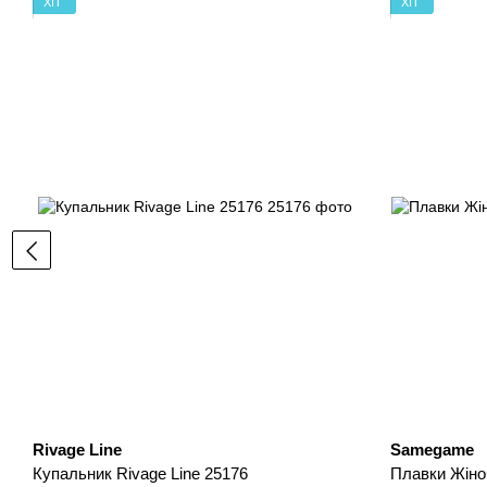
ХІТ
ХІТ
Rivage Line
Samegame
Купальник Rivage Line 25176
Плавки Жiно