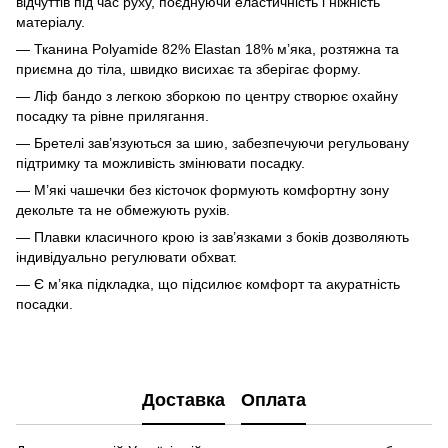
відчуттів під час руху, поєднуючи еластичність і ніжність
матеріалу.
— Тканина Polyamide 82% Elastan 18% м’яка, розтяжна та
приємна до тіла, швидко висихає та зберігає форму.
— Ліф бандо з легкою зборкою по центру створює охайну
посадку та рівне прилягання.
— Бретелі зав’язуються за шию, забезпечуючи регульовану
підтримку та можливість змінювати посадку.
— М’які чашечки без кісточок формують комфортну зону
декольте та не обмежують рухів.
— Плавки класичного крою із зав’язками з боків дозволяють
індивідуально регулювати обхват.
— Є м’яка підкладка, що підсилює комфорт та акуратність
посадки.
Доставка
Оплата