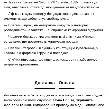
— Тканина: Secret — Nylon 82% Spandex 18%, приємна до
тіла, еластична, стійка до зношування та швидковисихаюча.
— Ліф має гладку посадку без додаткових декоративних
елементів, що забезпечує свободу рухів.
— Бретелі широкі, не натирають шкіру та рівномірно
розподіляють навантаження, сприяючи комфортній підтримці.
— Чашечки без жорстких елементів, зі знімними м’якими
вставками, що дозволяють коригувати посадку.
— Плавки інтегровані в суцільну конструкцію купальника, з
класичною формою і зручною посадкою.
— Є м’яка підкладка, що підвищує комфорт та забезпечує
акуратне прилягання.
Доставка
Оплата
Доставка по всій Україні здійснюється швидко та зручно будь-
якою обраною вами службою:
Нова Пошта, Укрпошта,
Делівері та інші.
Відправлення проводимо в день оплати або