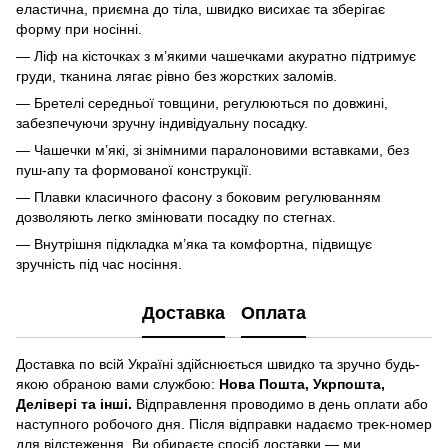
еластична, приємна до тіла, швидко висихає та зберігає
форму при носінні.
— Ліф на кісточках з м’якими чашечками акуратно підтримує
груди, тканина лягає рівно без жорстких заломів.
— Бретелі середньої товщини, регулюються по довжині,
забезпечуючи зручну індивідуальну посадку.
— Чашечки м’які, зі знімними паралоновими вставками, без
пуш-апу та формованої конструкції.
— Плавки класичного фасону з боковим регулюванням
дозволяють легко змінювати посадку по стегнах.
— Внутрішня підкладка м’яка та комфортна, підвищує
зручність під час носіння.
Доставка
Оплата
Доставка по всій Україні здійснюється швидко та зручно будь-
якою обраною вами службою:
Нова Пошта, Укрпошта,
Делівері та інші.
Відправлення проводимо в день оплати або
наступного робочого дня. Після відправки надаємо трек-номер
для відстеження. Ви обираєте спосіб доставки — ми