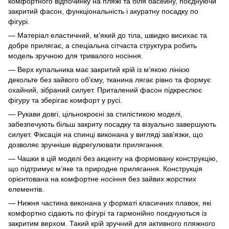
комфортного відпочинку на пляжі та біля басейну, поєднуючи
закритий фасон, функціональність і акуратну посадку по
фігурі.
— Матеріал еластичний, м’який до тіла, швидко висихає та
добре прилягає, а спеціальна сітчаста структура робить
модель зручною для тривалого носіння.
— Верх купальника має закритий крій із м’якою лінією
декольте без зайвого об’єму, тканина лягає рівно та формує
охайний, зібраний силует. Приталений фасон підкреслює
фігуру та зберігає комфорт у русі.
— Рукави довгі, цільнокроєні за стилістикою моделі,
забезпечують більш закриту посадку та візуально завершують
силует. Фіксація на спинці виконана у вигляді зав’язки, що
дозволяє зручніше відрегулювати прилягання.
— Чашки в цій моделі без акценту на формовану конструкцію,
що підтримує м’яке та природне прилягання. Конструкція
орієнтована на комфортне носіння без зайвих жорстких
елементів.
— Нижня частина виконана у форматі класичних плавок, які
комфортно сідають по фігурі та гармонійно поєднуються із
закритим верхом. Такий крій зручний для активного пляжного