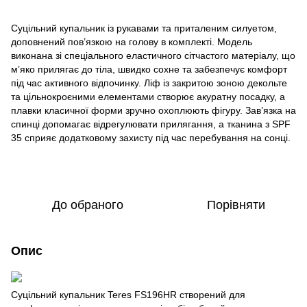
Суцільний купальник із рукавами та приталеним силуетом,
доповнений пов’язкою на голову в комплекті. Модель
виконана зі спеціального еластичного сітчастого матеріалу, що
м’яко прилягає до тіла, швидко сохне та забезпечує комфорт
під час активного відпочинку. Ліф із закритою зоною декольте
та цільнокроєними елементами створює акуратну посадку, а
плавки класичної форми зручно охоплюють фігуру. Зав’язка на
спинці допомагає відрегулювати прилягання, а тканина з SPF
35 сприяє додатковому захисту під час перебування на сонці.
До обраного
Порівняти
Опис
Суцільний купальник Teres FS196HR створений для