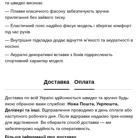
та швидко висихає.
— Плавки класичного фасону забезпечують зручне
прилягання без зайвого тиску.
— Еластичний пояс надійно фіксує модель і зберігає комфорт
під час рухів.
— Внутрішня підкладка додає відчуття м'якості та акуратності в
носінні.
— Акуратні декоративні вставки з боків підкреслюють
спортивний характер моделі.
Доставка
Оплата
Доставка по всій Україні здійснюється швидко та зручно будь-
якою обраною вами службою:
Нова Пошта, Укрпошта,
Делівері та інші.
Відправлення проводимо в день оплати або
наступного робочого дня. Після відправки надаємо трек-номер
для відстеження. Ви обираєте спосіб доставки — ми
забезпечуємо надійність та оперативність.
Більше інформації про доставку