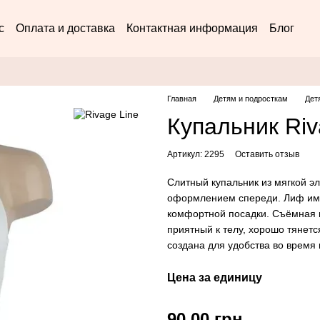
с
Оплата и доставка
Контактная информация
Блог
Главная
Детям и подросткам
Дет
Купальник Riv
Артикул: 2295
Оставить отзыв
Слитный купальник из мягкой э
оформлением спереди. Лиф им
комфортной посадки. Съёмная в
приятный к телу, хорошо тянетс
создана для удобства во время
Цена за единицу
90,00 грн