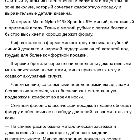
Слитный купальник с женственным силуэтом и акцентом на
зоне декольте, который сочетает комфортную посадку и
выразительные детали дизайна.
— Материал Micro Nylon 91% Spandex 9% мягкий, эластичный
и приятный к телу. Ткань в мелкий рубчик с легким блеском
быстро высыхает и хорошо держит форму.
— Лиф выполнен в форме мягкого треугольника с глубокой
линией декольте и широкой поддерживающей вставкой под
грудью для более комфортной посадки.
— Широкие бретели через плечи дополнены декоративными
металлическими элементами, мягко прилегают к телу и
создают аккуратный силуэт.
— Чашки мягкие, со съемными поролоновыми вкладышами
без жестких косточек, что обеспечивает естественную
поддержку и комфорт во время носки.
— Слитный фасон с классической посадкой плавно облегает
фигуру и обеспечивает свободу движений во время отдыха у
воды.
— На спинке расположена металлическая застежка и
декоративный вырез, которые добавляют модели
выразительности. Мягкая внутренняя подкладка делает