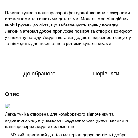
Пляжна туніка з напівпрозорої фактурної тканини з ажурними
елементами та вишитими деталями. Модель має V-подібний
виріз і рукави до ліктя, що забезпечують зручну посадку.
Легкий матеріал добре пропускає повітря та створює комфорт
у спекотну погоду. Ажурні вставки додають виразності силуету
та підходять для поєднання з різними купальниками.
До обраного
Порівняти
Опис
Легка туніка створена для комфортного відпочинку та
акуратного силуету завдяки поєднанню фактурної тканини й
напівпрозорих ажурних елементів.
— М’який, приємний до тіла матеріал дарує легкість і добре