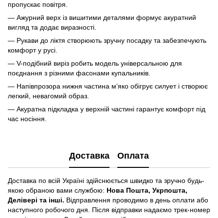
пропускає повітря.
— Ажурний верх із вишитими деталями формує акуратний
вигляд та додає виразності.
— Рукави до ліктя створюють зручну посадку та забезпечують
комфорт у русі.
— V-подібний виріз робить модель універсальною для
поєднання з різними фасонами купальників.
— Напівпрозора нижня частина м’яко обігрує силует і створює
легкий, невагомий образ.
— Акуратна підкладка у верхній частині гарантує комфорт під
час носіння.
Доставка
Оплата
Доставка по всій Україні здійснюється швидко та зручно будь-
якою обраною вами службою:
Нова Пошта, Укрпошта,
Делівері та інші.
Відправлення проводимо в день оплати або
наступного робочого дня. Після відправки надаємо трек-номер