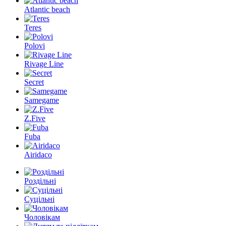
Atlantic beach
Teres
Polovi
Rivage Line
Secret
Samegame
Z.Five
Fuba
Airidaco
Роздільні
Суцільні
Чоловікам